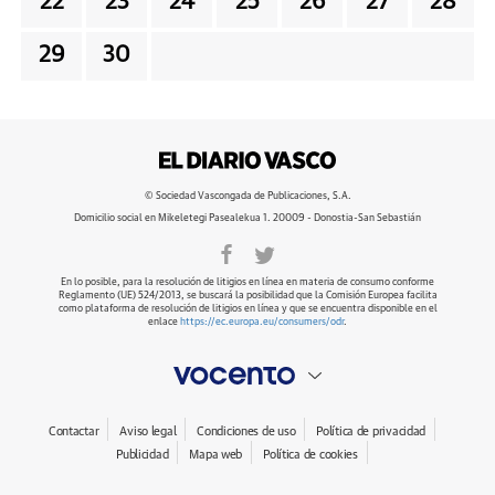
22
23
24
25
26
27
28
29
30
© Sociedad Vascongada de Publicaciones, S.A.
Domicilio social en Mikeletegi Pasealekua 1. 20009 - Donostia-San Sebastián
En lo posible, para la resolución de litigios en línea en materia de consumo conforme
Reglamento (UE) 524/2013, se buscará la posibilidad que la Comisión Europea facilita
como plataforma de resolución de litigios en línea y que se encuentra disponible en el
enlace
https://ec.europa.eu/consumers/odr
.
Contactar
Aviso legal
Condiciones de uso
Política de privacidad
Publicidad
Mapa web
Política de cookies