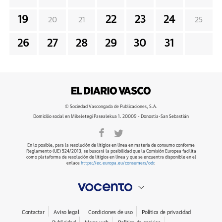
19
22
23
24
20
21
25
26
27
28
29
30
31
© Sociedad Vascongada de Publicaciones, S.A.
Domicilio social en Mikeletegi Pasealekua 1. 20009 - Donostia-San Sebastián
En lo posible, para la resolución de litigios en línea en materia de consumo conforme
Reglamento (UE) 524/2013, se buscará la posibilidad que la Comisión Europea facilita
como plataforma de resolución de litigios en línea y que se encuentra disponible en el
enlace
https://ec.europa.eu/consumers/odr
.
Contactar
Aviso legal
Condiciones de uso
Política de privacidad