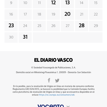
12
13
9
10
11
14
15
20
16
17
18
19
21
22
23
28
24
25
26
27
29
31
30
© Sociedad Vascongada de Publicaciones, S.A.
Domicilio social en Mikeletegi Pasealekua 1. 20009 - Donostia-San Sebastián
En lo posible, para la resolución de litigios en línea en materia de consumo conforme
Reglamento (UE) 524/2013, se buscará la posibilidad que la Comisión Europea facilita
como plataforma de resolución de litigios en línea y que se encuentra disponible en el
enlace
https://ec.europa.eu/consumers/odr
.