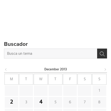
Buscador
December
2013
M
T
W
T
F
S
S
1
2
4
3
5
6
7
8