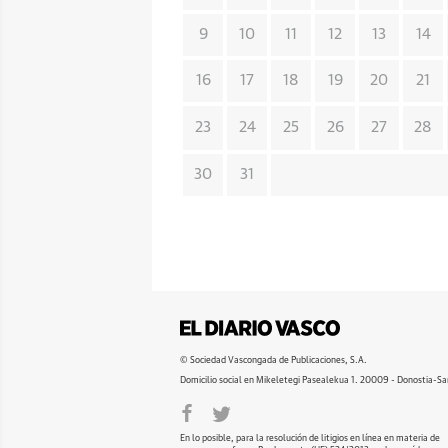
9
10
11
12
13
14
16
17
18
19
20
21
23
24
25
26
27
28
30
31
© Sociedad Vascongada de Publicaciones, S.A.
Domicilio social en Mikeletegi Pasealekua 1. 20009 - Donostia-Sa
En lo posible, para la resolución de litigios en línea en materia de