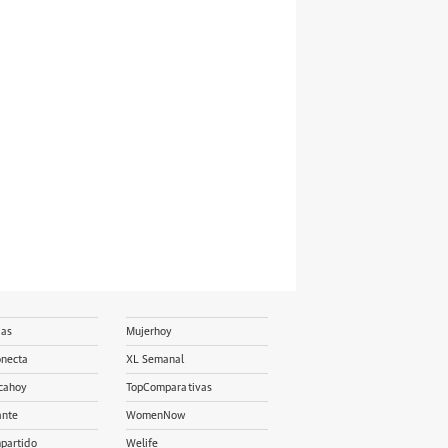
ias
Mujerhoy
onecta
XL Semanal
cahoy
TopComparativas
ante
WomenNow
partido
Welife