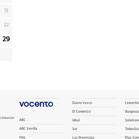
15
22
29
Diario Vasco
Leonotic
El Comercio
Burgosc
n Sebastián
ABC
Ideal
Salaman
ABC Sevilla
Sur
Todoalic
Hoy
Las Provincias
Piso Com