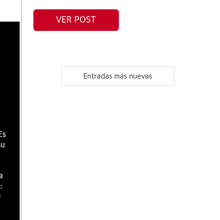
VER POST
Entradas más nuevas
Es
su
a
:
e