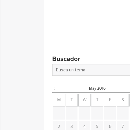
Buscador
May
2016
M
T
W
T
F
S
2
3
4
5
6
7