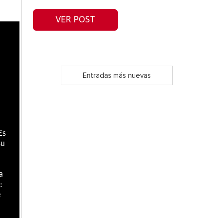
VER POST
Entradas más nuevas
Es
su
a
:
e