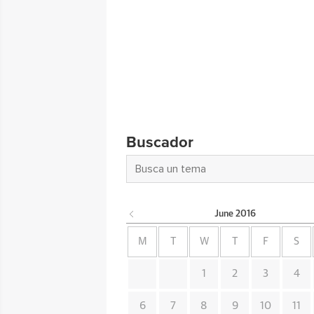
Buscador
June
2016
M
T
W
T
F
S
1
2
3
4
6
7
8
9
10
11