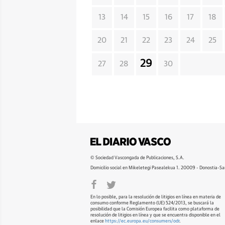
13
14
15
16
17
18
20
21
22
23
24
25
29
27
28
30
© Sociedad Vascongada de Publicaciones, S.A.
Domicilio social en Mikeletegi Pasealekua 1. 20009 - Donostia-Sa
En lo posible, para la resolución de litigios en línea en materia de
consumo conforme Reglamento (UE) 524/2013, se buscará la
posibilidad que la Comisión Europea facilita como plataforma de
resolución de litigios en línea y que se encuentra disponible en el
enlace
https://ec.europa.eu/consumers/odr
.