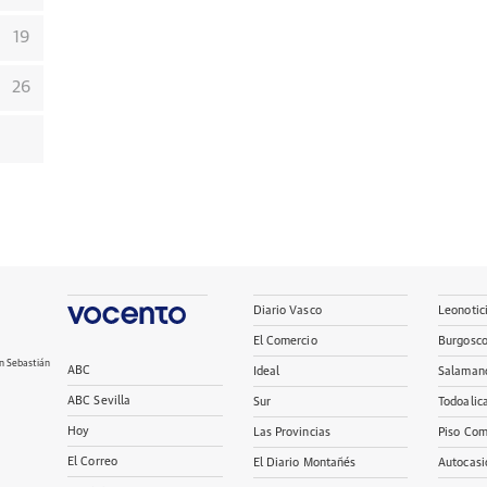
19
26
Diario Vasco
Leonotic
El Comercio
Burgosc
n Sebastián
ABC
Ideal
Salaman
ABC Sevilla
Sur
Todoalic
Hoy
Las Provincias
Piso Com
El Correo
El Diario Montañés
Autocasi