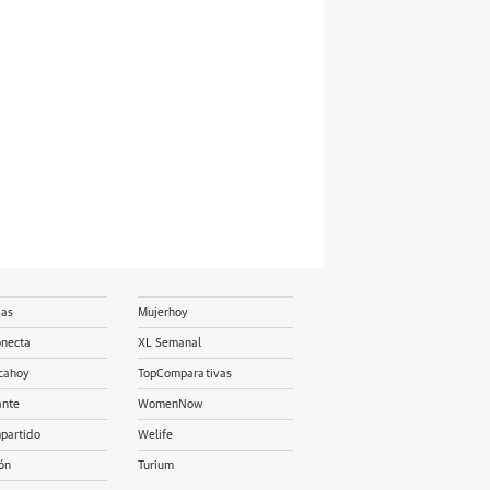
ias
Mujerhoy
onecta
XL Semanal
cahoy
TopComparativas
ante
WomenNow
partido
Welife
ón
Turium