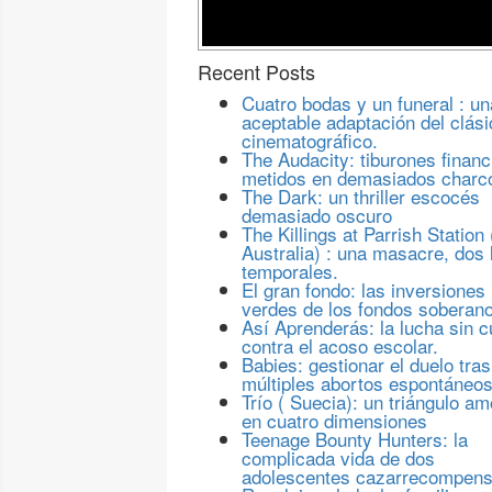
Recent Posts
Cuatro bodas y un funeral : un
aceptable adaptación del clási
cinematográfico.
The Audacity: tiburones financ
metidos en demasiados charc
The Dark: un thriller escocés
demasiado oscuro
The Killings at Parrish Station 
Australia) : una masacre, dos 
temporales.
El gran fondo: las inversiones
verdes de los fondos soberan
Así Aprenderás: la lucha sin c
contra el acoso escolar.
Babies: gestionar el duelo tras
múltiples abortos espontáneo
Trío ( Suecia): un triángulo a
en cuatro dimensiones
Teenage Bounty Hunters: la
complicada vida de dos
adolescentes cazarrecompen