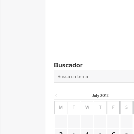
Buscador
July
2012
M
T
W
T
F
S