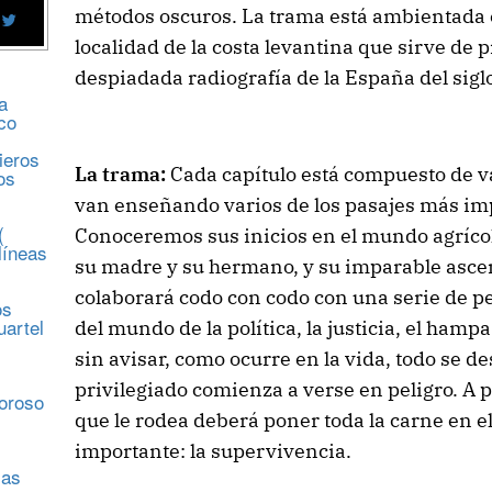
métodos oscuros. La trama está ambientada 
localidad de la costa levantina que sirve de 
despiadada radiografía de la España del sigl
a
co
ieros
La trama:
Cada capítulo está compuesto de va
os
van enseñando varios de los pasajes más imp
(
Conoceremos sus inicios en el mundo agríco
líneas
su madre y su hermano, y su imparable asce
colaborará codo con codo con una serie de pe
os
uartel
del mundo de la política, la justicia, el hamp
sin avisar, como ocurre en la vida, todo se d
s
privilegiado comienza a verse en peligro. A p
moroso
que le rodea deberá poner toda la carne en e
importante: la supervivencia.
sas