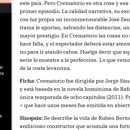
este país. Pero Crematorio es otra cosa y esa
primer episodio. La calidad narrativa, su exce
con luz propia un inconmensurable José Sanc
trama le aportan, salvando las distancias, un
mayor prestigio. En Crematorio las cosas no 
hace falta, y el espectador deberá estar atent
no para ir atando cabos. Huelga decir que aqu
serie lo muestra a la perfección. Lo que ve
de la costa levantina.
ar
ma
Ficha
: Crematorio fue dirigida por Jorge S
y está basada en la novela homónima de Rafa
única temporada de ocho capítulos (2011). P
+ que hace unos meses fue emitida en abiert
a
Sinopsis:
Se describe la vida de Rubén Bert
ambicioso constructor que acumula una fortu