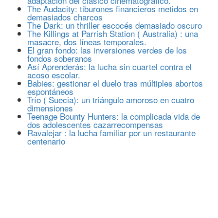
adaptación del clásico cinematográfico.
The Audacity: tiburones financieros metidos en
demasiados charcos
The Dark: un thriller escocés demasiado oscuro
The Killings at Parrish Station ( Australia) : una
masacre, dos líneas temporales.
El gran fondo: las inversiones verdes de los
fondos soberanos
Así Aprenderás: la lucha sin cuartel contra el
acoso escolar.
Babies: gestionar el duelo tras múltiples abortos
espontáneos
Trío ( Suecia): un triángulo amoroso en cuatro
dimensiones
Teenage Bounty Hunters: la complicada vida de
dos adolescentes cazarrecompensas
Ravalejar : la lucha familiar por un restaurante
centenario