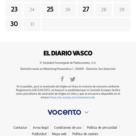
23
25
27
24
26
28
29
30
31
© Sociedad Vascongada de Publicaciones, S.A.
Domicilio social en Mikeletegi Pasealekua 1. 20009 - Donostia-San Sebastián
En lo posible, para la resolución de litigios en línea en materia de consumo conforme
Reglamento (UE) 524/2013, se buscará la posibilidad que la Comisión Europea facilita
como plataforma de resolución de litigios en línea y que se encuentra disponible en el
enlace
https://ec.europa.eu/consumers/odr
.
Contactar
Aviso legal
Condiciones de uso
Política de privacidad
Publicidad
Mapa web
Política de cookies