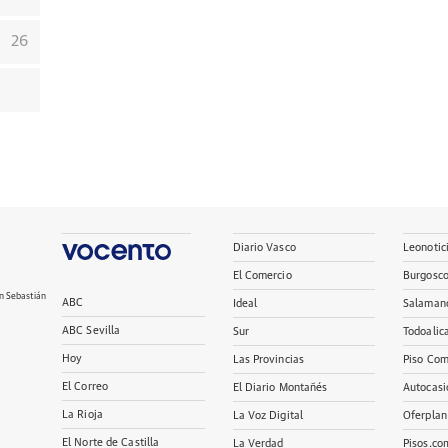
26
Diario Vasco
Leonotic
El Comercio
Burgosc
n Sebastián
ABC
Ideal
Salaman
ABC Sevilla
Sur
Todoalic
Hoy
Las Provincias
Piso Com
El Correo
El Diario Montañés
Autocasi
La Rioja
La Voz Digital
Oferplan
El Norte de Castilla
La Verdad
Pisos.co