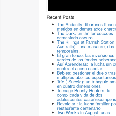
Recent Posts
The Audacity: tiburones financ
metidos en demasiados charc
The Dark: un thriller escocés
demasiado oscuro
The Killings at Parrish Station 
Australia) : una masacre, dos 
temporales.
El gran fondo: las inversiones
verdes de los fondos soberan
Así Aprenderás: la lucha sin c
contra el acoso escolar.
Babies: gestionar el duelo tras
múltiples abortos espontáneo
Trío ( Suecia): un triángulo a
en cuatro dimensiones
Teenage Bounty Hunters: la
complicada vida de dos
adolescentes cazarrecompen
Ravalejar : la lucha familiar po
restaurante centenario
Two Weeks in August: unas