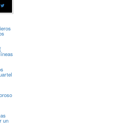
ieros
os
(
líneas
os
uartel
s
moroso
sas
r un