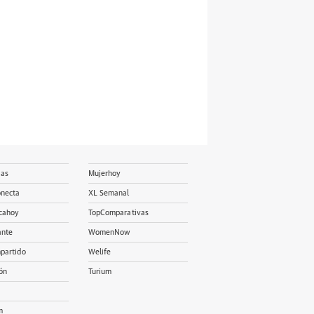
ias
Mujerhoy
onecta
XL Semanal
cahoy
TopComparativas
ante
WomenNow
partido
Welife
ón
Turium
m