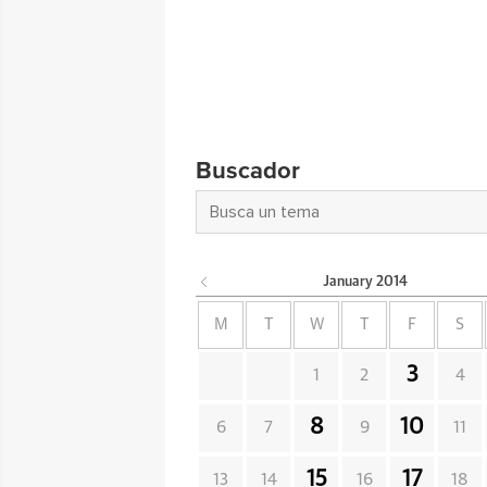
Buscador
January
2014
M
T
W
T
F
S
3
1
2
4
8
10
6
7
9
11
15
17
13
14
16
18