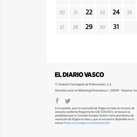
22
24
20
21
23
25
29
31
27
28
30
© Sociedad Vascongada de Publicaciones, S.A.
Domicilio social en Mikeletegi Pasealekua 1. 20009 - Donostia-Sa
En lo posible, para la resolución de litigios en línea en materia de
consumo conforme Reglamento (UE) 524/2013, se buscará la
posibilidad que la Comisión Europea facilita como plataforma de
resolución de litigios en línea y que se encuentra disponible en el
enlace
https://ec.europa.eu/consumers/odr
.