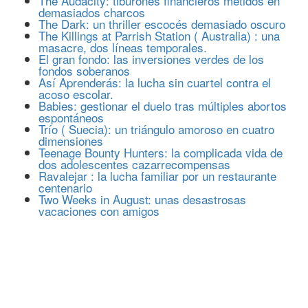
The Audacity: tiburones financieros metidos en
demasiados charcos
The Dark: un thriller escocés demasiado oscuro
The Killings at Parrish Station ( Australia) : una
masacre, dos líneas temporales.
El gran fondo: las inversiones verdes de los
fondos soberanos
Así Aprenderás: la lucha sin cuartel contra el
acoso escolar.
Babies: gestionar el duelo tras múltiples abortos
espontáneos
Trío ( Suecia): un triángulo amoroso en cuatro
dimensiones
Teenage Bounty Hunters: la complicada vida de
dos adolescentes cazarrecompensas
Ravalejar : la lucha familiar por un restaurante
centenario
Two Weeks in August: unas desastrosas
vacaciones con amigos