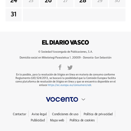
24
26
28
25
27
29
30
31
© Sociedad Vascongada de Publicaciones, S.A.
Domicilio social en Mikeletegi Pasealekua 1. 20009 - Donostia-San Sebastián
En lo posible, para la resolución de litigios en línea en materia de consumo conforme
Reglamento (UE) 524/2013, se buscará la posibilidad que la Comisión Europea facilita
como plataforma de resolución de litigios en línea y que se encuentra disponible en el
enlace
https://ec.europa.eu/consumers/odr
.
Contactar
Aviso legal
Condiciones de uso
Política de privacidad
Publicidad
Mapa web
Política de cookies