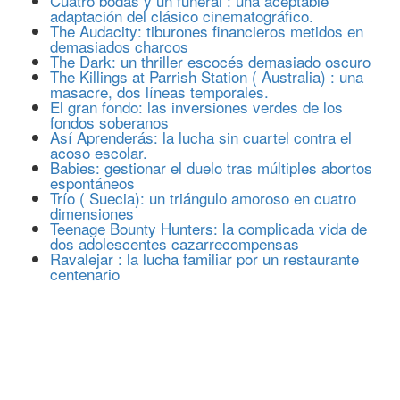
Cuatro bodas y un funeral : una aceptable
adaptación del clásico cinematográfico.
The Audacity: tiburones financieros metidos en
demasiados charcos
The Dark: un thriller escocés demasiado oscuro
The Killings at Parrish Station ( Australia) : una
masacre, dos líneas temporales.
El gran fondo: las inversiones verdes de los
fondos soberanos
Así Aprenderás: la lucha sin cuartel contra el
acoso escolar.
Babies: gestionar el duelo tras múltiples abortos
espontáneos
Trío ( Suecia): un triángulo amoroso en cuatro
dimensiones
Teenage Bounty Hunters: la complicada vida de
dos adolescentes cazarrecompensas
Ravalejar : la lucha familiar por un restaurante
centenario