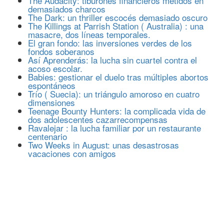
The Audacity: tiburones financieros metidos en
demasiados charcos
The Dark: un thriller escocés demasiado oscuro
The Killings at Parrish Station ( Australia) : una
masacre, dos líneas temporales.
El gran fondo: las inversiones verdes de los
fondos soberanos
Así Aprenderás: la lucha sin cuartel contra el
acoso escolar.
Babies: gestionar el duelo tras múltiples abortos
espontáneos
Trío ( Suecia): un triángulo amoroso en cuatro
dimensiones
Teenage Bounty Hunters: la complicada vida de
dos adolescentes cazarrecompensas
Ravalejar : la lucha familiar por un restaurante
centenario
Two Weeks in August: unas desastrosas
vacaciones con amigos