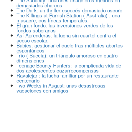
The Audacity: tiburones financieros metidos en
demasiados charcos
The Dark: un thriller escocés demasiado oscuro
The Killings at Parrish Station ( Australia) : una
masacre, dos líneas temporales.
El gran fondo: las inversiones verdes de los
fondos soberanos
Así Aprenderás: la lucha sin cuartel contra el
acoso escolar.
Babies: gestionar el duelo tras múltiples abortos
espontáneos
Trío ( Suecia): un triángulo amoroso en cuatro
dimensiones
Teenage Bounty Hunters: la complicada vida de
dos adolescentes cazarrecompensas
Ravalejar : la lucha familiar por un restaurante
centenario
Two Weeks in August: unas desastrosas
vacaciones con amigos