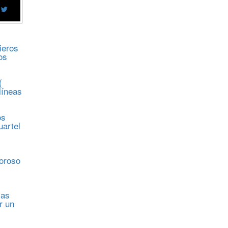
ieros
os
(
líneas
os
uartel
s
moroso
sas
r un