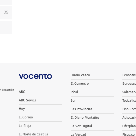
25
Diario Vasco
Leonotic
El Comercio
Burgosc
n Sebastián
ABC
Ideal
Salaman
ABC Sevilla
Sur
Todoalic
Hoy
Las Provincias
Piso Com
El Correo
El Diario Montañés
Autocasi
La Rioja
La Voz Digital
Oferplan
El Norte de Castilla
La Verdad
Pisos.co