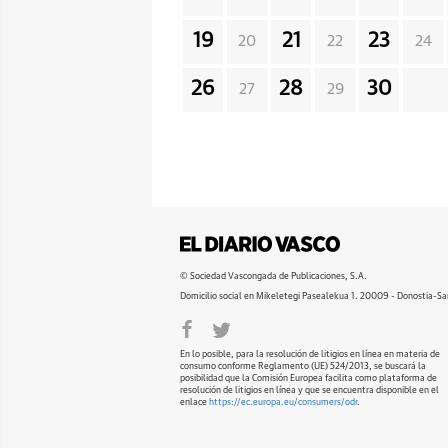
19
21
23
20
22
24
26
28
30
27
29
© Sociedad Vascongada de Publicaciones, S.A.
Domicilio social en Mikeletegi Pasealekua 1. 20009 - Donostia-Sa
En lo posible, para la resolución de litigios en línea en materia de
consumo conforme Reglamento (UE) 524/2013, se buscará la
posibilidad que la Comisión Europea facilita como plataforma de
resolución de litigios en línea y que se encuentra disponible en el
enlace
https://ec.europa.eu/consumers/odr
.