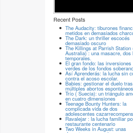
Recent Posts
The Audacity: tiburones financ
metidos en demasiados charc
The Dark: un thriller escocés
demasiado oscuro
The Killings at Parrish Station 
Australia) : una masacre, dos 
temporales.
El gran fondo: las inversiones
verdes de los fondos soberan
Así Aprenderás: la lucha sin c
contra el acoso escolar.
Babies: gestionar el duelo tras
múltiples abortos espontáneo
Trío ( Suecia): un triángulo a
en cuatro dimensiones
Teenage Bounty Hunters: la
complicada vida de dos
adolescentes cazarrecompen
Ravalejar : la lucha familiar po
restaurante centenario
Two Weeks in August: unas