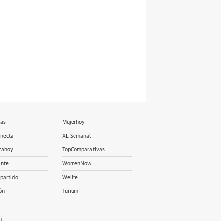
ias
Mujerhoy
onecta
XL Semanal
cahoy
TopComparativas
ante
WomenNow
partido
Welife
ón
Turium
m