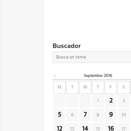
Buscador
September
2016
M
T
W
T
F
S
2
1
3
5
7
9
6
8
10
12
14
16
13
15
17