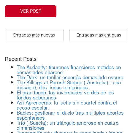
VER POST
Entradas más nuevas
Entradas más antiguas
Recent Posts
The Audacity: tiburones financieros metidos en
demasiados charcos
The Dark: un thriller escocés demasiado oscuro
The Killings at Parrish Station ( Australia) : una
masacre, dos líneas temporales.
El gran fondo: las inversiones verdes de los
fondos soberanos
Así Aprenderás: la lucha sin cuartel contra el
acoso escolar.
Babies: gestionar el duelo tras múltiples abortos
espontáneos
Trío ( Suecia): un triángulo amoroso en cuatro
dimensiones
Teenage Bounty Hunters: la complicada vida de