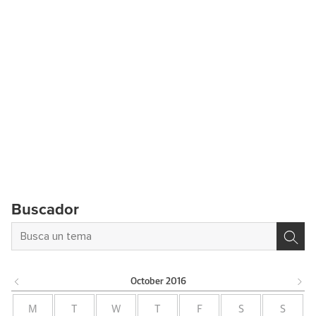
Buscador
October
2016
M
T
W
T
F
S
S