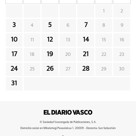
1
2
3
5
7
4
6
8
9
10
12
14
11
13
15
16
17
19
21
18
20
22
23
24
26
28
25
27
29
30
31
© Sociedad Vascongada de Publicaciones, S.A.
Domicilio social en Mikeletegi Pasealekua 1. 20009 - Donostia-San Sebastián