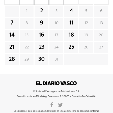
2
4
1
3
5
6
7
9
11
8
10
12
13
14
16
18
15
17
19
20
21
23
25
22
24
26
27
28
30
29
31
© Sociedad Vascongada de Publicaciones, S.A.
Domicilio social en Mikeletegi Pasealekua 1. 20009 - Donostia-San Sebastián
En lo posible, para la resolución de litigios en línea en materia de consumo conforme