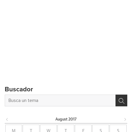
Buscador
August
2017
M
T
W
T
F
S
S