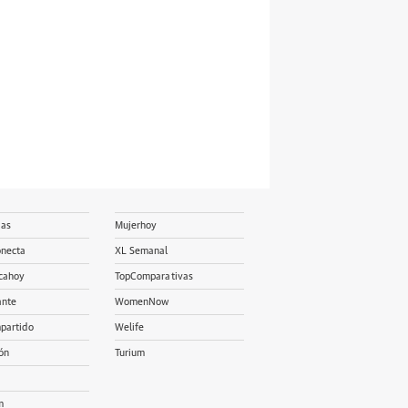
ias
Mujerhoy
onecta
XL Semanal
cahoy
TopComparativas
ante
WomenNow
partido
Welife
ón
Turium
m