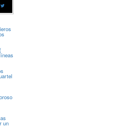
ieros
os
(
líneas
os
uartel
s
moroso
sas
r un