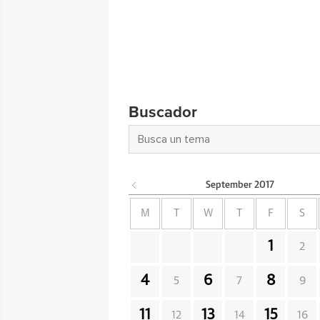
Buscador
September
2017
M
T
W
T
F
S
1
2
4
6
8
5
7
9
11
13
15
12
14
16