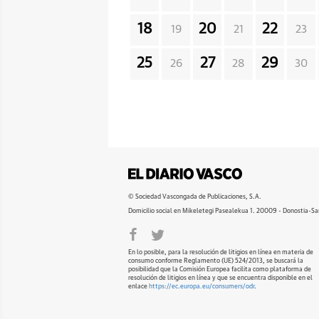
18
20
22
19
21
23
25
27
29
26
28
30
© Sociedad Vascongada de Publicaciones, S.A.
Domicilio social en Mikeletegi Pasealekua 1. 20009 - Donostia-Sa
En lo posible, para la resolución de litigios en línea en materia de
consumo conforme Reglamento (UE) 524/2013, se buscará la
posibilidad que la Comisión Europea facilita como plataforma de
resolución de litigios en línea y que se encuentra disponible en el
enlace
https://ec.europa.eu/consumers/odr
.