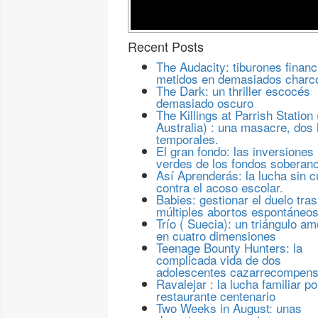
Recent Posts
The Audacity: tiburones financ
metidos en demasiados charc
The Dark: un thriller escocés
demasiado oscuro
The Killings at Parrish Station 
Australia) : una masacre, dos 
temporales.
El gran fondo: las inversiones
verdes de los fondos soberan
Así Aprenderás: la lucha sin c
contra el acoso escolar.
Babies: gestionar el duelo tras
múltiples abortos espontáneo
Trío ( Suecia): un triángulo a
en cuatro dimensiones
Teenage Bounty Hunters: la
complicada vida de dos
adolescentes cazarrecompen
Ravalejar : la lucha familiar po
restaurante centenario
Two Weeks in August: unas