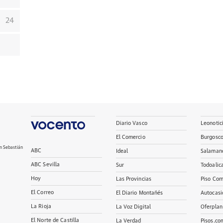
24
Diario Vasco
Leonotic
El Comercio
Burgosc
n Sebastián
ABC
Ideal
Salaman
ABC Sevilla
Sur
Todoalic
Hoy
Las Provincias
Piso Com
El Correo
El Diario Montañés
Autocasi
La Rioja
La Voz Digital
Oferplan
El Norte de Castilla
La Verdad
Pisos.co