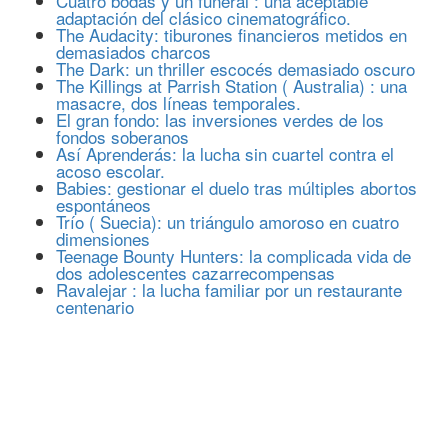
Cuatro bodas y un funeral : una aceptable
adaptación del clásico cinematográfico.
The Audacity: tiburones financieros metidos en
demasiados charcos
The Dark: un thriller escocés demasiado oscuro
The Killings at Parrish Station ( Australia) : una
masacre, dos líneas temporales.
El gran fondo: las inversiones verdes de los
fondos soberanos
Así Aprenderás: la lucha sin cuartel contra el
acoso escolar.
Babies: gestionar el duelo tras múltiples abortos
espontáneos
Trío ( Suecia): un triángulo amoroso en cuatro
dimensiones
Teenage Bounty Hunters: la complicada vida de
dos adolescentes cazarrecompensas
Ravalejar : la lucha familiar por un restaurante
centenario