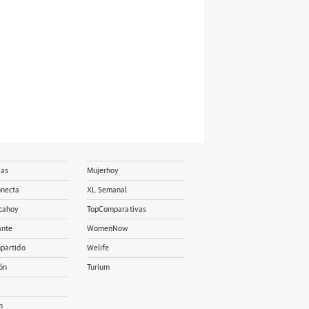
ias
Mujerhoy
onecta
XL Semanal
cahoy
TopComparativas
ante
WomenNow
partido
Welife
ón
Turium
m