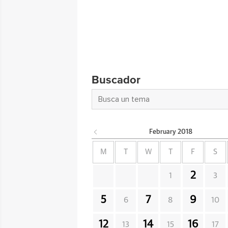
Buscador
February
2018
M
T
W
T
F
S
2
1
3
5
7
9
6
8
10
12
14
16
13
15
17