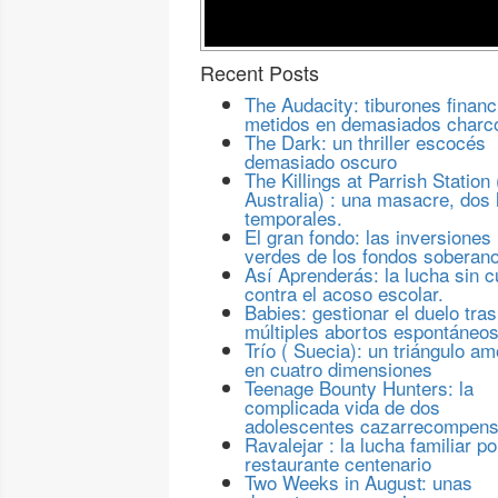
Recent Posts
The Audacity: tiburones financ
metidos en demasiados charc
The Dark: un thriller escocés
demasiado oscuro
The Killings at Parrish Station 
Australia) : una masacre, dos 
temporales.
El gran fondo: las inversiones
verdes de los fondos soberan
Así Aprenderás: la lucha sin c
contra el acoso escolar.
Babies: gestionar el duelo tras
múltiples abortos espontáneo
Trío ( Suecia): un triángulo a
en cuatro dimensiones
Teenage Bounty Hunters: la
complicada vida de dos
adolescentes cazarrecompen
Ravalejar : la lucha familiar po
restaurante centenario
Two Weeks in August: unas