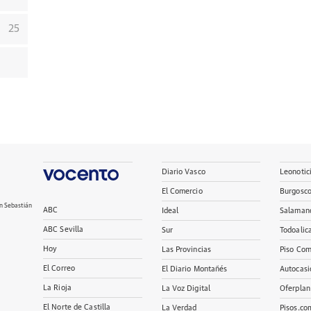
25
Diario Vasco
Leonotic
El Comercio
Burgosc
n Sebastián
ABC
Ideal
Salaman
ABC Sevilla
Sur
Todoalic
Hoy
Las Provincias
Piso Com
El Correo
El Diario Montañés
Autocasi
La Rioja
La Voz Digital
Oferplan
El Norte de Castilla
La Verdad
Pisos.co