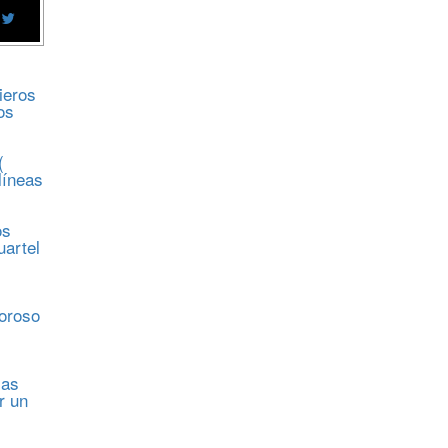
ieros
os
(
líneas
os
uartel
s
moroso
sas
r un