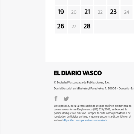
19
21
23
20
22
24
26
28
27
© Sociedad Vascongada de Publicaciones, S.A.
Domicilio social en Mikeletegi Pasealekua 1. 20009 - Donostia-Sa
En lo posible, para la resolución de litigios en línea en materia de
consumo conforme Reglamento (UE) 524/2013, se buscará la
posibilidad que la Comisión Europea facilita como plataforma de
resolución de litigios en línea y que se encuentra disponible en el
enlace
https://ec.europa.eu/consumers/odr
.