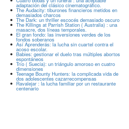
Cuatro bodas y un funeral : una aceptable
adaptación del clásico cinematográfico.
The Audacity: tiburones financieros metidos en
demasiados charcos
The Dark: un thriller escocés demasiado oscuro
The Killings at Parrish Station ( Australia) : una
masacre, dos líneas temporales.
El gran fondo: las inversiones verdes de los
fondos soberanos
Así Aprenderás: la lucha sin cuartel contra el
acoso escolar.
Babies: gestionar el duelo tras múltiples abortos
espontáneos
Trío ( Suecia): un triángulo amoroso en cuatro
dimensiones
Teenage Bounty Hunters: la complicada vida de
dos adolescentes cazarrecompensas
Ravalejar : la lucha familiar por un restaurante
centenario