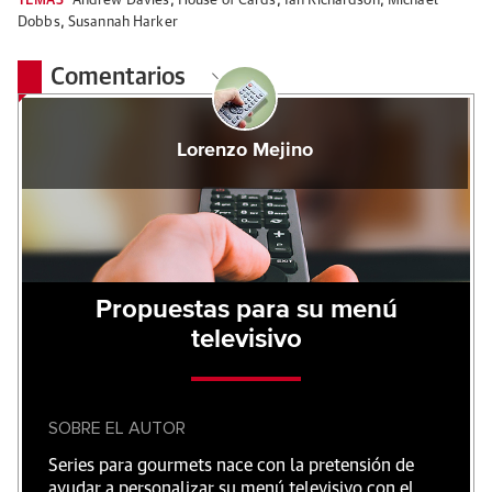
TEMAS
Andrew Davies
,
House of Cards
,
Ian Richardson
,
Michael
Dobbs
,
Susannah Harker
Comentarios
Lorenzo Mejino
Propuestas para su menú
televisivo
SOBRE EL AUTOR
Series para gourmets nace con la pretensión de
ayudar a personalizar su menú televisivo con el