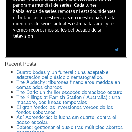
panorama mundial de series. Cada lunes
hablaremos de series remotas ni estadounidenses
ni británicas, no estrenadas en nuestro país. Cada
miércoles de series actuales estrenadas aquí y los
viernes recordamos series del pasado de la
televisión
Recent Posts
Cuatro bodas y un funeral : una aceptable
adaptación del clásico cinematográfico.
The Audacity: tiburones financieros metidos en
demasiados charcos
The Dark: un thriller escocés demasiado oscuro
The Killings at Parrish Station ( Australia) : una
masacre, dos líneas temporales.
El gran fondo: las inversiones verdes de los
fondos soberanos
Así Aprenderás: la lucha sin cuartel contra el
acoso escolar.
Babies: gestionar el duelo tras múltiples abortos
espontáneos