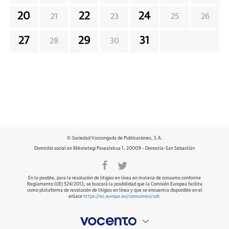
20
22
24
21
23
25
26
27
29
31
28
30
© Sociedad Vascongada de Publicaciones, S.A.
Domicilio social en Mikeletegi Pasealekua 1. 20009 - Donostia-San Sebastián
En lo posible, para la resolución de litigios en línea en materia de consumo conforme
Reglamento (UE) 524/2013, se buscará la posibilidad que la Comisión Europea facilita
como plataforma de resolución de litigios en línea y que se encuentra disponible en el
enlace
https://ec.europa.eu/consumers/odr
.