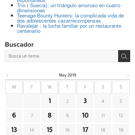
Trío ( Suecia): un triángulo amoroso en cuatro
dimensiones
Teenage Bounty Hunters: la complicada vida de
dos adolescentes cazarrecompensas
Ravalejar : la lucha familiar por un restaurante
centenario
Buscador
May
2019
M
T
W
T
F
S
S
1
3
2
4
5
6
8
10
7
9
11
12
13
15
17
14
16
18
19