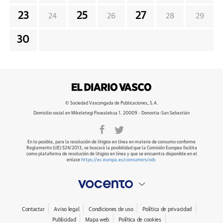
23
25
27
24
26
28
29
30
© Sociedad Vascongada de Publicaciones, S.A.
Domicilio social en Mikeletegi Pasealekua 1. 20009 - Donostia-San Sebastián
En lo posible, para la resolución de litigios en línea en materia de consumo conforme
Reglamento (UE) 524/2013, se buscará la posibilidad que la Comisión Europea facilita
como plataforma de resolución de litigios en línea y que se encuentra disponible en el
enlace
https://ec.europa.eu/consumers/odr
.
Contactar
Aviso legal
Condiciones de uso
Política de privacidad
Publicidad
Mapa web
Política de cookies