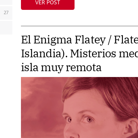
VER POST
27
El Enigma Flatey / Flat
Islandia). Misterios me
isla muy remota