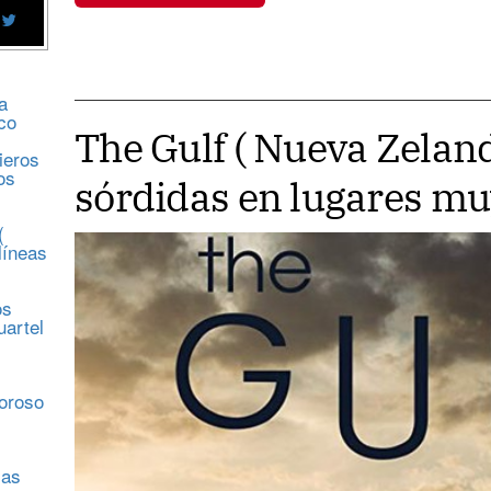
a
co
The Gulf ( Nueva Zelan
ieros
os
sórdidas en lugares m
(
líneas
os
uartel
s
moroso
sas