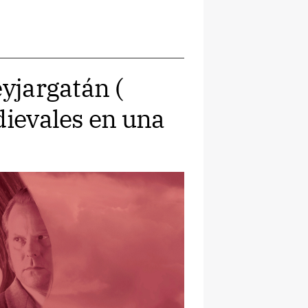
eyjargatán (
dievales en una