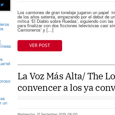
Los camiones de gran tonelaje jugaron un papel imp
de los años setenta, empezando por el debut de u
mítica ‘El Diablo sobre Ruedas’, siguiendo con las
ieros
para finalizar con dos ficciones televisivas casi s
os
Camioneros’ y […]
(
líneas
VER POST
os
uartel
La Voz Más Alta/ The Lo
s
moroso
convencer a los ya con
sas
r un
Wednesday, 25 September 2019, 06:00