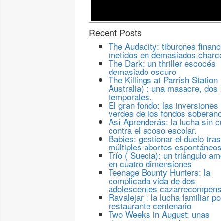
Recent Posts
The Audacity: tiburones financ
metidos en demasiados charc
The Dark: un thriller escocés
demasiado oscuro
The Killings at Parrish Station 
Australia) : una masacre, dos 
temporales.
El gran fondo: las inversiones
verdes de los fondos soberan
Así Aprenderás: la lucha sin c
contra el acoso escolar.
Babies: gestionar el duelo tras
múltiples abortos espontáneo
Trío ( Suecia): un triángulo a
en cuatro dimensiones
Teenage Bounty Hunters: la
complicada vida de dos
adolescentes cazarrecompen
Ravalejar : la lucha familiar po
restaurante centenario
Two Weeks in August: unas