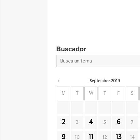
Buscador
September
2019
M
T
W
T
F
S
2
4
6
3
5
7
9
11
13
10
12
14