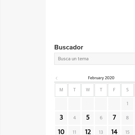
Buscador
February
2020
M
T
W
T
F
S
1
3
5
7
4
6
8
10
12
14
11
13
15