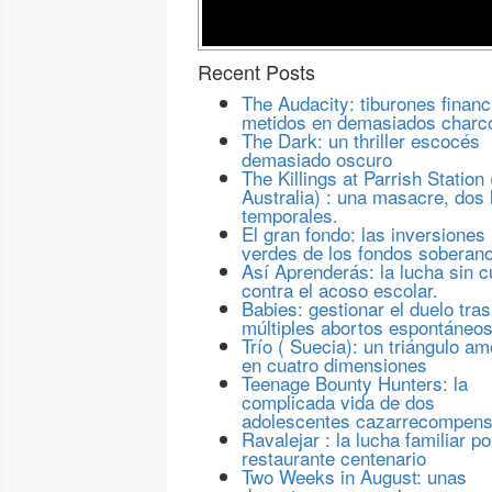
Recent Posts
The Audacity: tiburones financ
metidos en demasiados charc
The Dark: un thriller escocés
demasiado oscuro
The Killings at Parrish Station 
Australia) : una masacre, dos 
temporales.
El gran fondo: las inversiones
verdes de los fondos soberan
Así Aprenderás: la lucha sin c
contra el acoso escolar.
Babies: gestionar el duelo tras
múltiples abortos espontáneo
Trío ( Suecia): un triángulo a
en cuatro dimensiones
Teenage Bounty Hunters: la
complicada vida de dos
adolescentes cazarrecompen
Ravalejar : la lucha familiar po
restaurante centenario
Two Weeks in August: unas