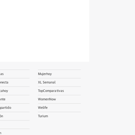
ias
Mujerhoy
onecta
XL Semanal
cahoy
TopComparativas
ante
WomenNow
partido
Welife
ón
Turium
m