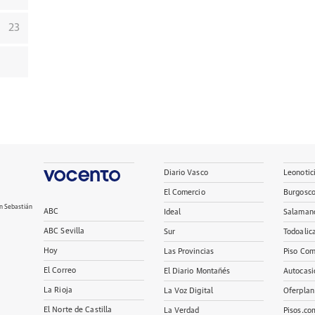
23
Diario Vasco
Leonotic
El Comercio
Burgosc
n Sebastián
ABC
Ideal
Salaman
ABC Sevilla
Sur
Todoalic
Hoy
Las Provincias
Piso Com
El Correo
El Diario Montañés
Autocasi
La Rioja
La Voz Digital
Oferplan
El Norte de Castilla
La Verdad
Pisos.co