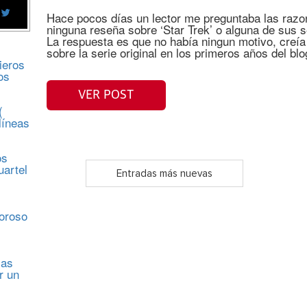
Hace pocos días un lector me preguntaba las razon
ninguna reseña sobre ‘Star Trek’ o alguna de sus se
La respuesta es que no había ningun motivo, creía
sobre la serie original en los primeros años del bl
ieros
os
VER POST
(
líneas
os
uartel
Entradas más nuevas
s
moroso
sas
r un