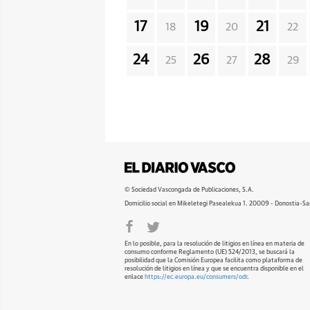
17
19
21
18
20
22
24
26
28
25
27
29
© Sociedad Vascongada de Publicaciones, S.A.
Domicilio social en Mikeletegi Pasealekua 1. 20009 - Donostia-Sa
En lo posible, para la resolución de litigios en línea en materia de
consumo conforme Reglamento (UE) 524/2013, se buscará la
posibilidad que la Comisión Europea facilita como plataforma de
resolución de litigios en línea y que se encuentra disponible en el
enlace
https://ec.europa.eu/consumers/odr
.