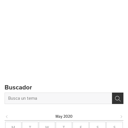
Buscador
May
2020
M
T
W
T
F
S
S