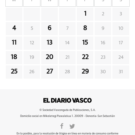
1
2
3
4
6
8
5
7
9
10
11
13
15
12
14
16
17
18
20
22
19
21
23
24
25
27
29
26
28
30
31
© Sociedad Vascongada de Publicaciones, S.A.
Domicilio social en Mikeletegi Pasealekua 1. 20009 - Donostia-San Sebastián
En lo posible, para la resolución de litigios en línea en materia de consumo conforme