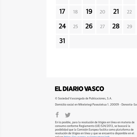
17
19
21
18
20
22
24
26
28
25
27
29
31
© Sociedad Vascongada de Publicaciones, S.A.
Domicilio social en Mikeletegi Pasealekua 1. 20009 - Donostia-Sa
En lo posible, para la resolución de litigios en línea en materia de
consumo conforme Reglamento (UE) 524/2013, se buscará la
posibilidad que la Comisión Europea facilita como plataforma de
resolución de litigios en línea y que se encuentra disponible en el