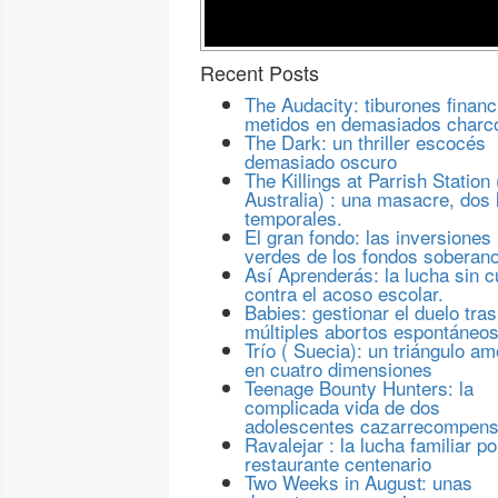
Recent Posts
The Audacity: tiburones financ
metidos en demasiados charc
The Dark: un thriller escocés
demasiado oscuro
The Killings at Parrish Station 
Australia) : una masacre, dos 
temporales.
El gran fondo: las inversiones
verdes de los fondos soberan
Así Aprenderás: la lucha sin c
contra el acoso escolar.
Babies: gestionar el duelo tras
múltiples abortos espontáneo
Trío ( Suecia): un triángulo a
en cuatro dimensiones
Teenage Bounty Hunters: la
complicada vida de dos
adolescentes cazarrecompen
Ravalejar : la lucha familiar po
restaurante centenario
Two Weeks in August: unas