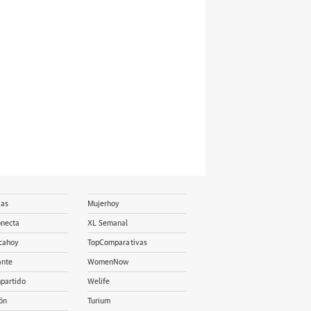
ias
Mujerhoy
onecta
XL Semanal
cahoy
TopComparativas
ante
WomenNow
partido
Welife
ón
Turium