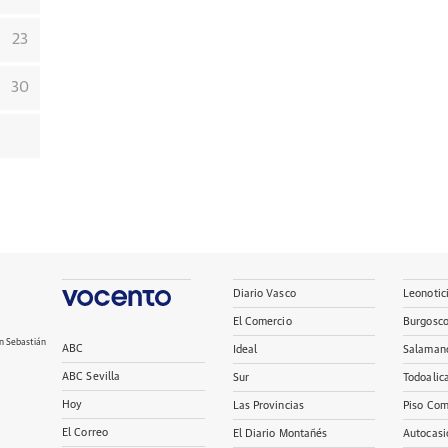
23
30
Diario Vasco
Leonotic
El Comercio
Burgosc
n Sebastián
ABC
Ideal
Salaman
ABC Sevilla
Sur
Todoalic
Hoy
Las Provincias
Piso Com
El Correo
El Diario Montañés
Autocasi