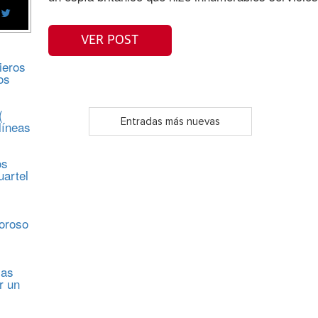
VER POST
ieros
os
(
Entradas más nuevas
líneas
os
uartel
s
moroso
sas
r un