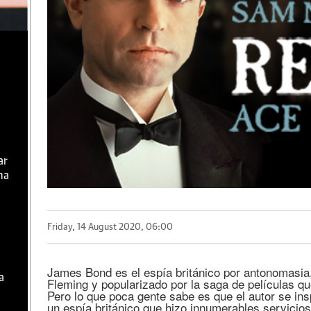
ar
ma
Friday, 14 August 2020, 06:00
James Bond es el espía británico por antonomasia,
a
Fleming y popularizado por la saga de películas qu
Pero lo que poca gente sabe es que el autor se insp
un espía británico que hizo innumerables servicio