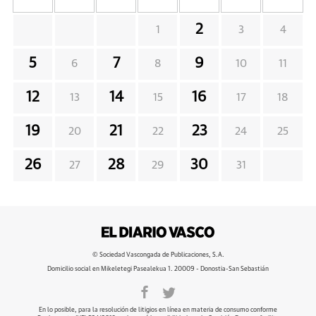
2
1
3
4
5
7
9
6
8
10
11
12
14
16
13
15
17
18
19
21
23
20
22
24
25
26
28
30
27
29
31
© Sociedad Vascongada de Publicaciones, S.A.
Domicilio social en Mikeletegi Pasealekua 1. 20009 - Donostia-San Sebastián
En lo posible, para la resolución de litigios en línea en materia de consumo conforme