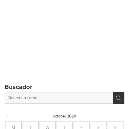
Buscador
October
2020
M
T
W
T
F
S
S