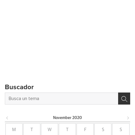
Buscador
November
2020
M
T
W
T
F
S
S