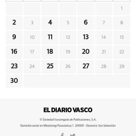
1
2
4
6
3
5
7
8
9
11
13
10
12
14
15
16
18
20
17
19
21
22
23
25
27
24
26
28
29
30
© Sociedad Vascongada de Publicaciones, S.A.
Domicilio social en Mikeletegi Pasealekua 1. 20009 - Donostia-San Sebastián