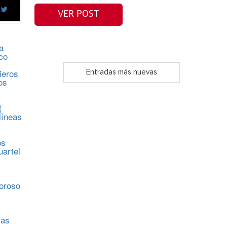
VER POST
a
co
ieros
Entradas más nuevas
os
(
líneas
os
uartel
s
moroso
sas