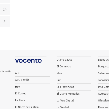
24
31
Diario Vasco
Leonotic
El Comercio
Burgosc
n Sebastián
ABC
Ideal
Salaman
ABC Sevilla
Sur
Todoalic
Hoy
Las Provincias
Piso Com
El Correo
El Diario Montañés
Autocasi
La Rioja
La Voz Digital
Oferplan
El Norte de Castilla
La Verdad
Pisos.co