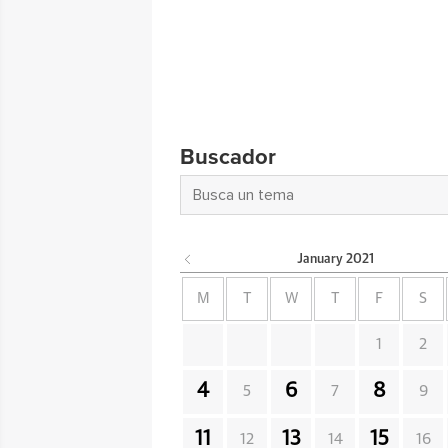
Buscador
January
2021
M
T
W
T
F
S
1
2
4
6
8
5
7
9
11
13
15
12
14
16