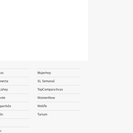
ias
Mujerhoy
onecta
XL Semanal
cahoy
TopComparativas
ante
WomenNow
partido
Welife
ón
Turium
m