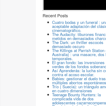
Recent Posts
Cuatro bodas y un funeral : un
aceptable adaptación del clási
cinematográfico.
The Audacity: tiburones financ
metidos en demasiados charc
The Dark: un thriller escocés
demasiado oscuro
The Killings at Parrish Station 
Australia) : una masacre, dos 
temporales.
El gran fondo: las inversiones
verdes de los fondos soberan
Así Aprenderás: la lucha sin c
contra el acoso escolar.
Babies: gestionar el duelo tras
múltiples abortos espontáneo
Trío ( Suecia): un triángulo a
en cuatro dimensiones
Teenage Bounty Hunters: la
complicada vida de dos
adolescentes cazarrecompen