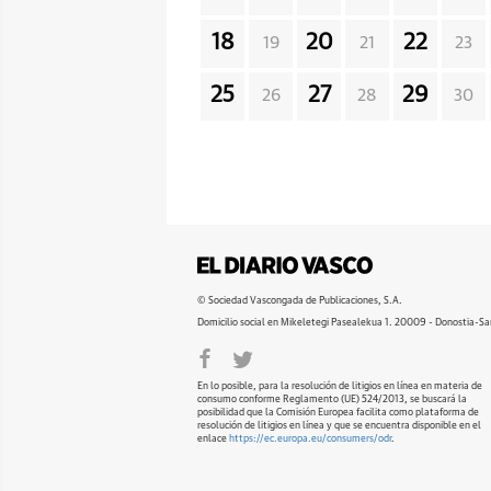
18
20
22
19
21
23
25
27
29
26
28
30
© Sociedad Vascongada de Publicaciones, S.A.
Domicilio social en Mikeletegi Pasealekua 1. 20009 - Donostia-Sa
En lo posible, para la resolución de litigios en línea en materia de
consumo conforme Reglamento (UE) 524/2013, se buscará la
posibilidad que la Comisión Europea facilita como plataforma de
resolución de litigios en línea y que se encuentra disponible en el
enlace
https://ec.europa.eu/consumers/odr
.