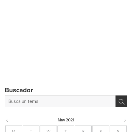
Buscador
May
2021
M
T
W
T
F
S
S