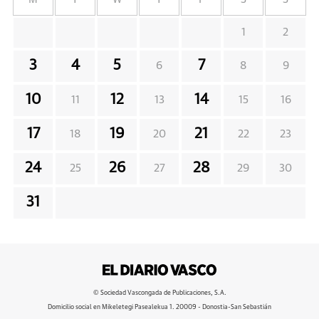
1
2
3
4
5
7
6
8
9
10
12
14
11
13
15
16
17
19
21
18
20
22
23
24
26
28
25
27
29
30
31
© Sociedad Vascongada de Publicaciones, S.A.
Domicilio social en Mikeletegi Pasealekua 1. 20009 - Donostia-San Sebastián