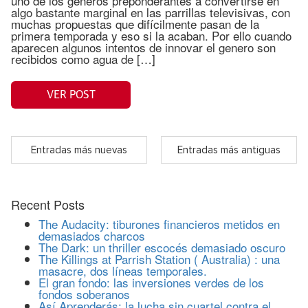
uno de los géneros preponderantes a convertirse en
algo bastante marginal en las parrillas televisivas, con
muchas propuestas que difícilmente pasan de la
primera temporada y eso si la acaban. Por ello cuando
aparecen algunos intentos de innovar el genero son
recibidos como agua de […]
VER POST
Entradas más nuevas
Entradas más antiguas
Recent Posts
The Audacity: tiburones financieros metidos en
demasiados charcos
The Dark: un thriller escocés demasiado oscuro
The Killings at Parrish Station ( Australia) : una
masacre, dos líneas temporales.
El gran fondo: las inversiones verdes de los
fondos soberanos
Así Aprenderás: la lucha sin cuartel contra el