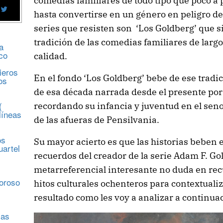
comedías familiares de todo tipo que poco a
hasta convertirse en un género en peligro de
series que resisten son ‘Los Goldberg’ que 
tradición de las comedias familiares de largo
a
co
calidad.
ieros
En el fondo ‘Los Goldberg’ bebe de ese tradic
os
de esa década narrada desde el presente por 
(
recordando su infancia y juventud en el seno
líneas
de las afueras de Pensilvania.
os
Su mayor acierto es que las historias beben
uartel
recuerdos del creador de la serie Adam F. Go
metarreferencial interesante no duda en rec
s
moroso
hitos culturales ochenteros para contextual
resultado como les voy a analizar a continua
sas