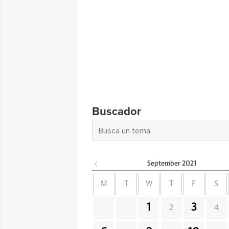
Buscador
September
2021
M
T
W
T
F
S
1
3
2
4