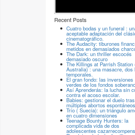
Recent Posts
Cuatro bodas y un funeral : un
aceptable adaptación del clási
cinematográfico.
The Audacity: tiburones financ
metidos en demasiados charc
The Dark: un thriller escocés
demasiado oscuro
The Killings at Parrish Station 
Australia) : una masacre, dos 
temporales.
El gran fondo: las inversiones
verdes de los fondos soberan
Así Aprenderás: la lucha sin c
contra el acoso escolar.
Babies: gestionar el duelo tras
múltiples abortos espontáneo
Trío ( Suecia): un triángulo a
en cuatro dimensiones
Teenage Bounty Hunters: la
complicada vida de dos
adolescentes cazarrecompen