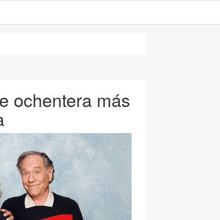
re ochentera más
a