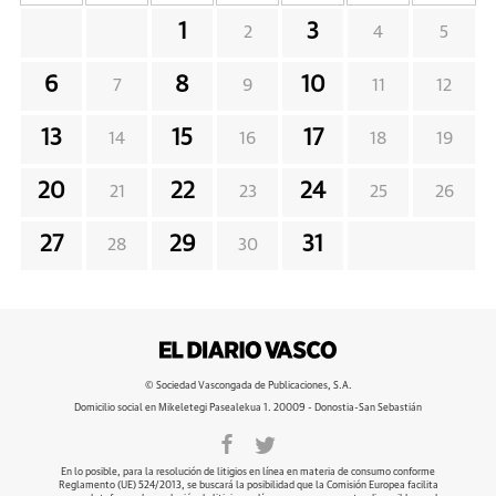
1
3
2
4
5
6
8
10
7
9
11
12
13
15
17
14
16
18
19
20
22
24
21
23
25
26
27
29
31
28
30
© Sociedad Vascongada de Publicaciones, S.A.
Domicilio social en Mikeletegi Pasealekua 1. 20009 - Donostia-San Sebastián
En lo posible, para la resolución de litigios en línea en materia de consumo conforme
Reglamento (UE) 524/2013, se buscará la posibilidad que la Comisión Europea facilita