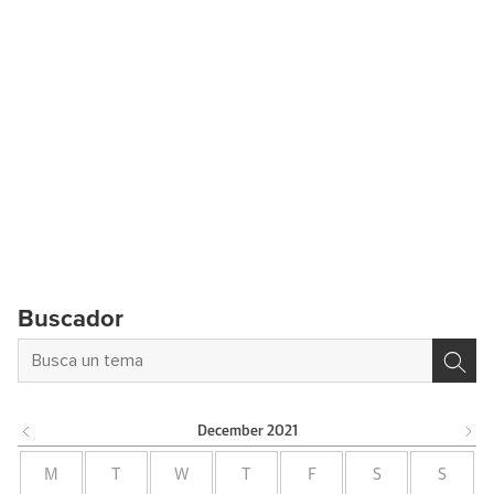
Buscador
December
2021
M
T
W
T
F
S
S