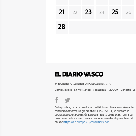
21
23
25
22
24
26
28
© Sociedad Vascongada de Publicaciones, S.A.
Domicilio social en Mikeletegi Pasealekua 1. 20009 - Donostia-Sa
En lo posible, para la resolución de litigios en línea en materia de
consumo conforme Reglamento (UE) 524/2013, se buscará la
posibilidad que la Comisión Europea facilita como plataforma de
resolución de litigios en línea y que se encuentra disponible en el
enlace
https://ec.europa.eu/consumers/odr
.