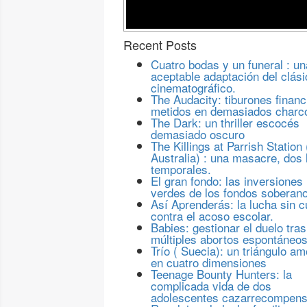
Recent Posts
Cuatro bodas y un funeral : un
aceptable adaptación del clási
cinematográfico.
The Audacity: tiburones financ
metidos en demasiados charc
The Dark: un thriller escocés
demasiado oscuro
The Killings at Parrish Station 
Australia) : una masacre, dos 
temporales.
El gran fondo: las inversiones
verdes de los fondos soberan
Así Aprenderás: la lucha sin c
contra el acoso escolar.
Babies: gestionar el duelo tras
múltiples abortos espontáneo
Trío ( Suecia): un triángulo a
en cuatro dimensiones
Teenage Bounty Hunters: la
complicada vida de dos
adolescentes cazarrecompen