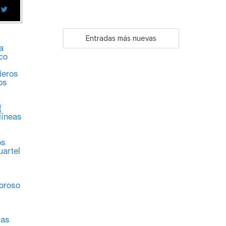
Entradas más nuevas
a
co
ieros
os
(
líneas
os
uartel
s
moroso
sas