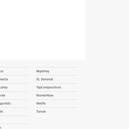
ias
Mujerhoy
onecta
XL Semanal
cahoy
TopComparativas
ante
WomenNow
partido
Welife
ón
Turium
m