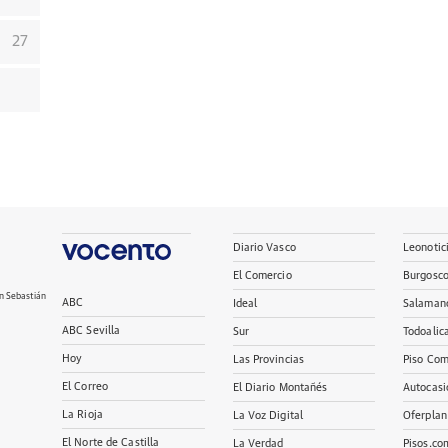
27
Diario Vasco
Leonotic
El Comercio
Burgosc
n Sebastián
ABC
Ideal
Salaman
ABC Sevilla
Sur
Todoalic
Hoy
Las Provincias
Piso Com
El Correo
El Diario Montañés
Autocasi
La Rioja
La Voz Digital
Oferplan
El Norte de Castilla
La Verdad
Pisos.co