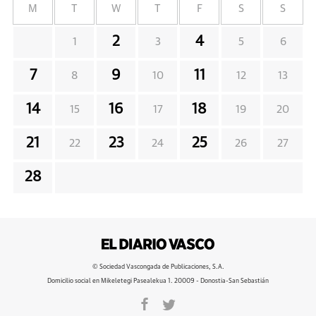
M
T
W
T
F
S
S
2
4
1
3
5
6
7
9
11
8
10
12
13
14
16
18
15
17
19
20
21
23
25
22
24
26
27
28
© Sociedad Vascongada de Publicaciones, S.A.
Domicilio social en Mikeletegi Pasealekua 1. 20009 - Donostia-San Sebastián