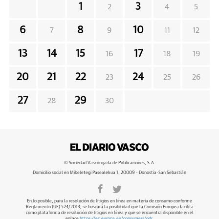
1
3
2
4
5
6
8
10
7
9
11
12
13
14
15
17
16
18
19
20
21
22
24
23
25
26
27
29
28
30
© Sociedad Vascongada de Publicaciones, S.A.
Domicilio social en Mikeletegi Pasealekua 1. 20009 - Donostia-San Sebastián
En lo posible, para la resolución de litigios en línea en materia de consumo conforme
Reglamento (UE) 524/2013, se buscará la posibilidad que la Comisión Europea facilita
como plataforma de resolución de litigios en línea y que se encuentra disponible en el
enlace
https://ec.europa.eu/consumers/odr
.