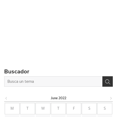
Buscador
June
2022
M
T
W
T
F
S
S