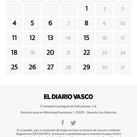
1
2
3
4
5
6
8
7
9
10
11
12
13
15
14
16
17
18
20
22
19
21
23
24
25
26
27
29
28
30
31
© Sociedad Vascongada de Publicaciones, S.A.
Domicilio social en Mikeletegi Pasealekua 1. 20009 - Donostia-San Sebastián
En lo posible, para la resolución de litigios en línea en materia de consumo conforme
Reglamento (UE) 524/2013, se buscará la posibilidad que la Comisión Europea facilita