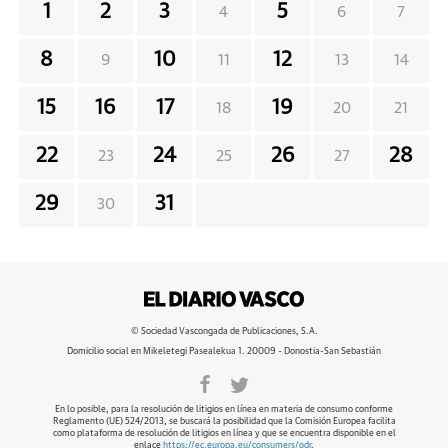
1
2
3
5
4
6
7
8
10
12
9
11
13
14
15
16
17
19
18
20
21
22
24
26
28
23
25
27
29
31
30
© Sociedad Vascongada de Publicaciones, S.A.
Domicilio social en Mikeletegi Pasealekua 1. 20009 - Donostia-San Sebastián
En lo posible, para la resolución de litigios en línea en materia de consumo conforme
Reglamento (UE) 524/2013, se buscará la posibilidad que la Comisión Europea facilita
como plataforma de resolución de litigios en línea y que se encuentra disponible en el
enlace
https://ec.europa.eu/consumers/odr
.