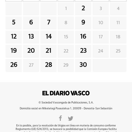
2
1
3
4
5
6
7
9
8
10
11
12
13
14
16
15
17
18
19
20
21
23
22
24
25
26
28
30
27
29
© Sociedad Vascongada de Publicaciones, S.A.
Domicilio social en Mikeletegi Pasealekua 1. 20009 - Donostia-San Sebastián
En lo posible, para la resolución de litigios en línea en materia de consumo conforme
Reglamento (UE) 524/2013, se buscará la posibilidad que la Comisión Europea facilita