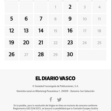
2
1
3
4
5
6
7
9
8
10
11
12
13
14
16
15
17
18
19
20
21
23
22
24
25
26
28
30
27
29
© Sociedad Vascongada de Publicaciones, S.A.
Domicilio social en Mikeletegi Pasealekua 1. 20009 - Donostia-San Sebastián
En lo posible, para la resolución de litigios en línea en materia de consumo conforme
Reglamento (UE) 524/2013, se buscará la posibilidad que la Comisión Europea facilita