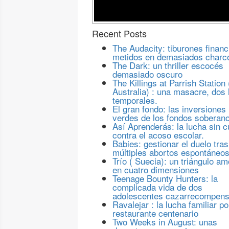
Recent Posts
The Audacity: tiburones financ
metidos en demasiados charc
The Dark: un thriller escocés
demasiado oscuro
The Killings at Parrish Station 
Australia) : una masacre, dos 
temporales.
El gran fondo: las inversiones
verdes de los fondos soberan
Así Aprenderás: la lucha sin c
contra el acoso escolar.
Babies: gestionar el duelo tras
múltiples abortos espontáneo
Trío ( Suecia): un triángulo a
en cuatro dimensiones
Teenage Bounty Hunters: la
complicada vida de dos
adolescentes cazarrecompen
Ravalejar : la lucha familiar po
restaurante centenario
Two Weeks in August: unas