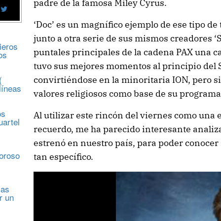
padre de la famosa Miley Cyrus.
‘Doc’ es un magnífico ejemplo de ese tipo de 
junto a otra serie de sus mismos creadores ‘S
ieros
puntales principales de la cadena PAX una c
os
tuvo sus mejores momentos al principio del 
(
convirtiéndose en la minoritaria ION, pero
líneas
valores religiosos como base de su programa
os
Al utilizar este rincón del viernes como una 
uartel
recuerdo, me ha parecido interesante analiz
estrenó en nuestro país, para poder conocer 
s
moroso
tan específico.
sas
r un