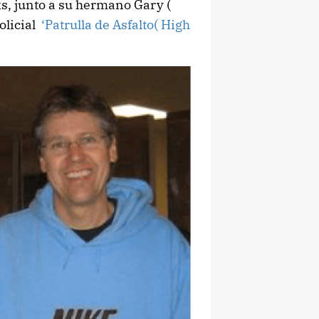
s, junto a su hermano Gary (
policial
‘Patrulla de Asfalto( High