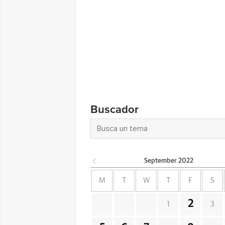
Buscador
September
2022
M
T
W
T
F
S
2
1
3