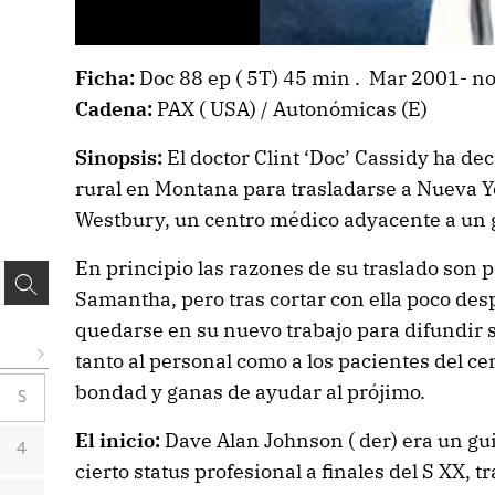
Ficha:
Doc 88 ep ( 5T) 45 min . Mar 2001- n
Cadena:
PAX ( USA) / Autonómicas (E)
Sinopsis:
El doctor Clint ‘Doc’ Cassidy ha d
rural en Montana para trasladarse a Nueva Yo
Westbury, un centro médico adyacente a un 
En principio las razones de su traslado son 
Samantha, pero tras cortar con ella poco des
quedarse en su nuevo trabajo para difundir s
tanto al personal como a los pacientes del ce
bondad y ganas de ayudar al prójimo.
S
El inicio:
Dave Alan Johnson ( der) era un gu
4
cierto status profesional a finales del S XX, 