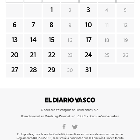
1
3
2
4
5
6
7
8
10
9
11
12
13
14
15
17
16
18
19
20
21
22
24
23
25
26
27
28
29
31
30
© Sociedad Vascongada de Publicaciones, S.A.
Domicilio social en Mikeletegi Pasealekua 1. 20009 - Donostia-San Sebastián
En lo posible, para la resolución de litigios en línea en materia de consumo conforme
Reglamento (UE) 524/2013, se buscará la posibilidad que la Comisión Europea facilita