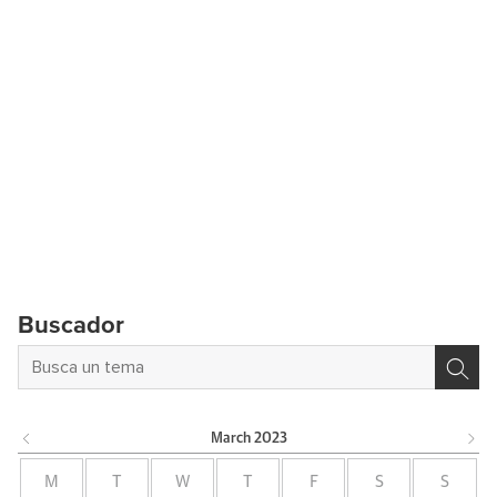
Buscador
March
2023
M
T
W
T
F
S
S