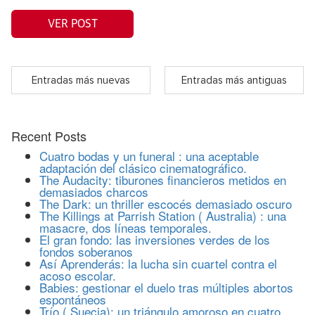
VER POST
Entradas más nuevas
Entradas más antiguas
Recent Posts
Cuatro bodas y un funeral : una aceptable
adaptación del clásico cinematográfico.
The Audacity: tiburones financieros metidos en
demasiados charcos
The Dark: un thriller escocés demasiado oscuro
The Killings at Parrish Station ( Australia) : una
masacre, dos líneas temporales.
El gran fondo: las inversiones verdes de los
fondos soberanos
Así Aprenderás: la lucha sin cuartel contra el
acoso escolar.
Babies: gestionar el duelo tras múltiples abortos
espontáneos
Trío ( Suecia): un triángulo amoroso en cuatro