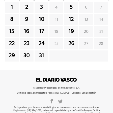
1
2
3
5
4
6
7
8
9
10
12
11
13
14
15
16
17
19
18
20
21
22
23
24
26
25
27
28
29
30
31
© Sociedad Vascongada de Publicaciones, S.A.
Domicilio social en Mikeletegi Pasealekua 1. 20009 - Donostia-San Sebastián
En lo posible, para la resolución de litigios en línea en materia de consumo conforme
Reglamento (UE) 524/2013, se buscará la posibilidad que la Comisión Europea facilita