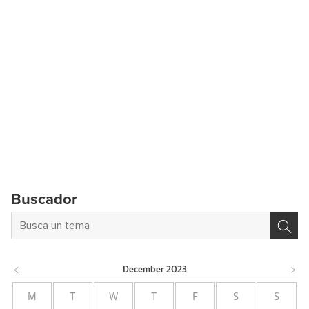
Buscador
December
2023
M
T
W
T
F
S
S