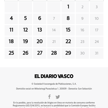
1
2
3
4
5
6
8
7
9
10
11
12
13
15
14
16
17
18
19
20
22
21
23
24
25
26
27
28
29
30
31
© Sociedad Vascongada de Publicaciones, S.A.
Domicilio social en Mikeletegi Pasealekua 1. 20009 - Donostia-San Sebastián
En lo posible, para la resolución de litigios en línea en materia de consumo conforme
Reglamento (UE) 524/2013, se buscará la posibilidad que la Comisión Europea facilita