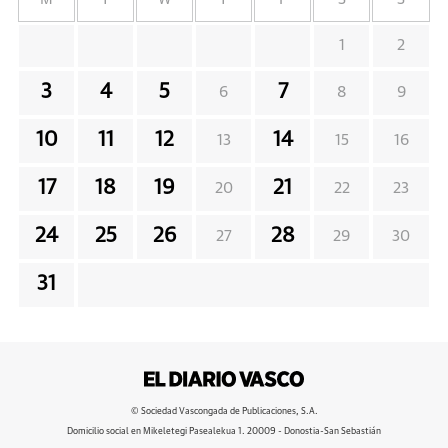
1
2
3
4
5
7
6
8
9
10
11
12
14
13
15
16
17
18
19
21
20
22
23
24
25
26
28
27
29
30
31
© Sociedad Vascongada de Publicaciones, S.A.
Domicilio social en Mikeletegi Pasealekua 1. 20009 - Donostia-San Sebastián