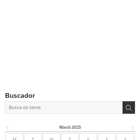
Buscador
March
2025
M
T
W
T
F
S
S