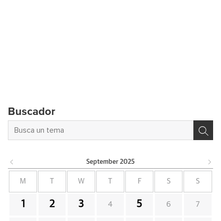
Buscador
September
2025
M
T
W
T
F
S
S
1
2
3
5
4
6
7