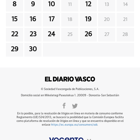
8
9
10
12
11
13
14
15
16
17
19
18
20
21
22
23
24
26
25
27
28
29
30
© Sociedad Vascongada de Publicaciones, S.A.
Domicilio social en Mikeletegi Pasealekua 1. 20009 - Donostia-San Sebastián
En lo posible, para la resolución de litigios en línea en materia de consumo conforme
Reglamento (UE) 524/2013, se buscará la posibilidad que la Comisión Europea facilita
como plataforma de resolución de litigios en línea y que se encuentra disponible en el
enlace
https://ec.europa.eu/consumers/odr
.