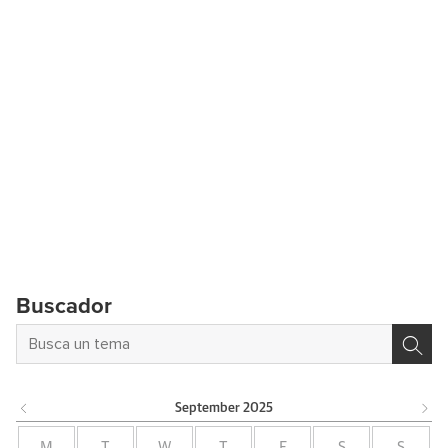
Buscador
September
2025
M
T
W
T
F
S
S