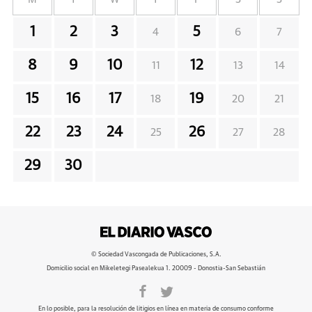
1
2
3
5
4
6
7
8
9
10
12
11
13
14
15
16
17
19
18
20
21
22
23
24
26
25
27
28
29
30
© Sociedad Vascongada de Publicaciones, S.A.
Domicilio social en Mikeletegi Pasealekua 1. 20009 - Donostia-San Sebastián
En lo posible, para la resolución de litigios en línea en materia de consumo conforme