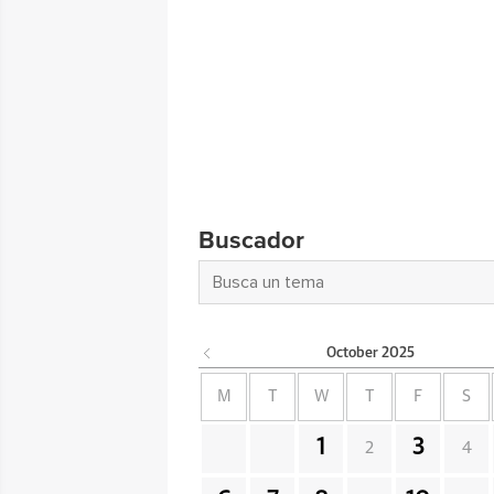
Buscador
October
2025
M
T
W
T
F
S
1
3
2
4