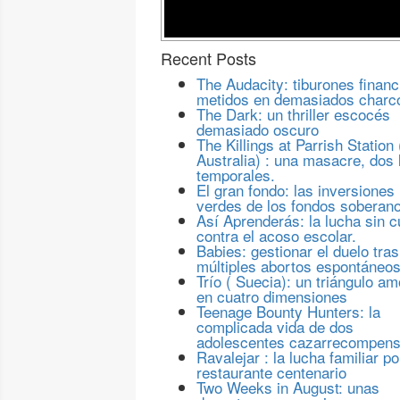
Recent Posts
The Audacity: tiburones financ
metidos en demasiados charc
The Dark: un thriller escocés
demasiado oscuro
The Killings at Parrish Station 
Australia) : una masacre, dos 
temporales.
El gran fondo: las inversiones
verdes de los fondos soberan
Así Aprenderás: la lucha sin c
contra el acoso escolar.
Babies: gestionar el duelo tras
múltiples abortos espontáneo
Trío ( Suecia): un triángulo a
en cuatro dimensiones
Teenage Bounty Hunters: la
complicada vida de dos
adolescentes cazarrecompen
Ravalejar : la lucha familiar po
restaurante centenario
Two Weeks in August: unas