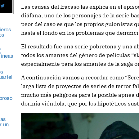
Las causas del fracaso las explica en el episo
diáfana, uno de los personajes de la serie ba
peor del caso es que los propios guionistas 
ieros
hasta el fondo en los problemas que denunci
os
El resultado fue una serie pobretona y una a
(
todos los amantes del género de películas “s
líneas
especialmente para los amantes de la saga or
os
uartel
A continuación vamos a recordar como “Scre
larga lista de proyectos de series de terror f
s
mucho más peligrosa para la posible apnea d
moroso
dormía viéndola, que por los hipotéticos sus
sas
r un