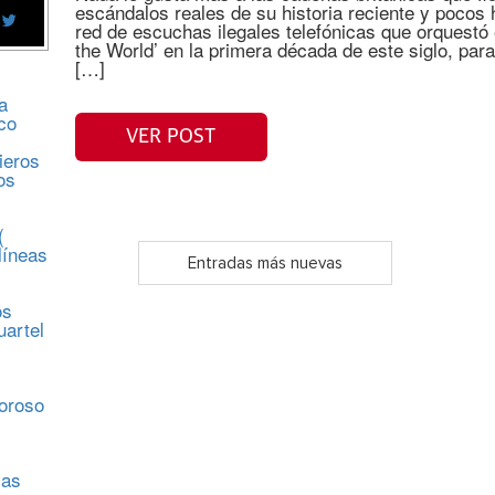
escándalos reales de su historia reciente y pocos
red de escuchas ilegales telefónicas que orquestó 
the World’ en la primera década de este siglo, par
[…]
a
co
VER POST
ieros
os
(
líneas
Entradas más nuevas
os
uartel
s
moroso
sas