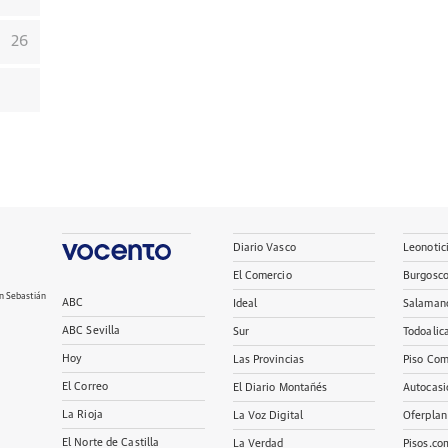
26
Diario Vasco
Leonotic
El Comercio
Burgosc
n Sebastián
ABC
Ideal
Salaman
ABC Sevilla
Sur
Todoalic
Hoy
Las Provincias
Piso Com
El Correo
El Diario Montañés
Autocasi
La Rioja
La Voz Digital
Oferplan
El Norte de Castilla
La Verdad
Pisos.co