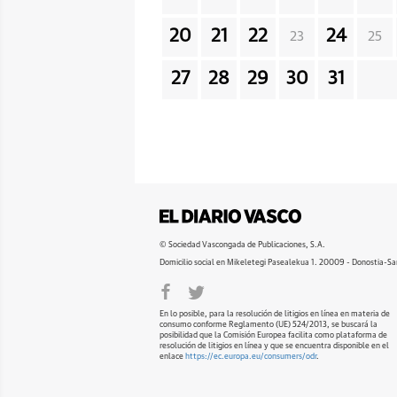
20
21
22
24
23
25
27
28
29
30
31
© Sociedad Vascongada de Publicaciones, S.A.
Domicilio social en Mikeletegi Pasealekua 1. 20009 - Donostia-Sa
En lo posible, para la resolución de litigios en línea en materia de
consumo conforme Reglamento (UE) 524/2013, se buscará la
posibilidad que la Comisión Europea facilita como plataforma de
resolución de litigios en línea y que se encuentra disponible en el
enlace
https://ec.europa.eu/consumers/odr
.