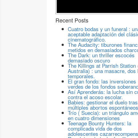
Recent Posts
Cuatro bodas y un funeral : un
aceptable adaptación del clási
cinematográfico.
The Audacity: tiburones financ
metidos en demasiados charc
The Dark: un thriller escocés
demasiado oscuro
The Killings at Parrish Station 
Australia) : una masacre, dos 
temporales.
El gran fondo: las inversiones
verdes de los fondos soberan
Así Aprenderás: la lucha sin c
contra el acoso escolar.
Babies: gestionar el duelo tras
múltiples abortos espontáneo
Trío ( Suecia): un triángulo a
en cuatro dimensiones
Teenage Bounty Hunters: la
complicada vida de dos
adolescentes cazarrecompen